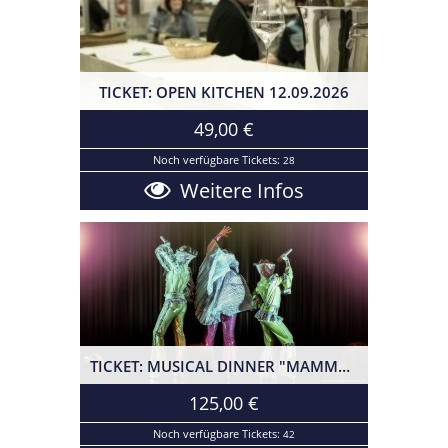
TICKET: OPEN KITCHEN 12.09.2026
Open Kitchen I 12.09.2026
49,00 €
Noch verfügbare Tickets:
28
Weitere Infos
TICKET: MUSICAL DINNER "MAMMA MIA! SPECIAL" 27.02.2027
Ticket: Musical Dinner "Mamma Mia!
125,00 €
Special" I 27.02.2027
Noch verfügbare Tickets:
42